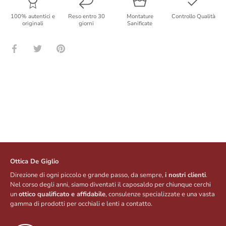
100% autentici e
Reso entro 30
Montature
Controllo Qualità
originali
giorni
Sanificate
Condividi
Condividi
Condividi
su
su
su
Facebook
Twitter
Pinterest
Ottica De Giglio
Direzione di ogni piccolo e grande passo, da sempre,
i nostri clienti
.
Nel corso degli anni, siamo diventati il caposaldo per chiunque cerchi
un
ottico qualificato e affidabile
, consulenze specializzate e una vasta
gamma di prodotti per occhiali e lenti a contatto.