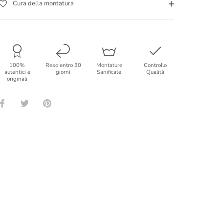
Cura della montatura
100%
Reso entro 30
Montature
Controllo
autentici e
giorni
Sanificate
Qualità
originali
Condividi
Condividi
Condividi
su
su
su
Facebook
Twitter
Pinterest