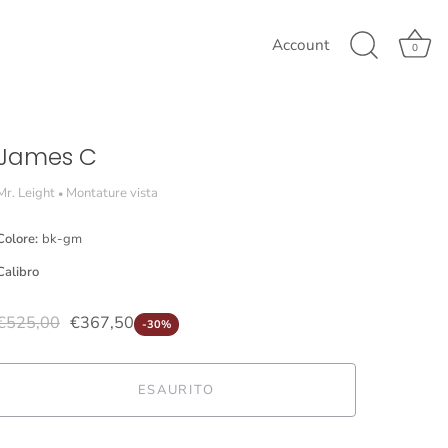
Account
0
James C
Mr. Leight
Montature vista
•
Colore:
bk-gm
Calibro
€525,00
€367,50
-30%
ESAURITO