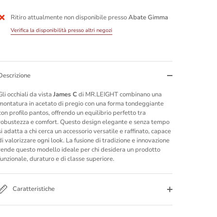
Ritiro attualmente non disponibile presso
Abate Gimma
Altre opzioni di pagamento
Verifica la disponibilità presso altri negozi
Descrizione
Gli occhiali da vista
James C
di MR.LEIGHT combinano una
montatura in acetato di pregio con una forma tondeggiante
con profilo pantos, offrendo un equilibrio perfetto tra
robustezza e comfort. Questo design elegante e senza tempo
si adatta a chi cerca un accessorio versatile e raffinato, capace
di valorizzare ogni look. La fusione di tradizione e innovazione
rende questo modello ideale per chi desidera un prodotto
funzionale, duraturo e di classe superiore.
Caratteristiche