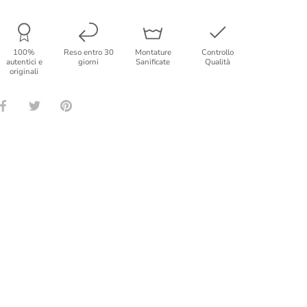
100%
Reso entro 30
Montature
Controllo
autentici e
giorni
Sanificate
Qualità
originali
Condividi
Condividi
Condividi
su
su
su
Facebook
Twitter
Pinterest