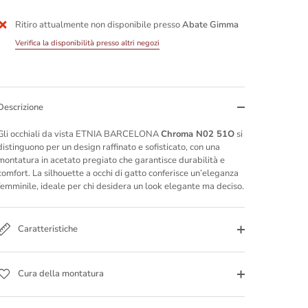
Ritiro attualmente non disponibile presso
Abate Gimma
Altre opzioni di pagamento
Verifica la disponibilità presso altri negozi
Descrizione
Gli occhiali da vista ETNIA BARCELONA
Chroma N02 51O
si
distinguono per un design raffinato e sofisticato, con una
montatura in acetato pregiato che garantisce durabilità e
comfort. La silhouette a occhi di gatto conferisce un’eleganza
femminile, ideale per chi desidera un look elegante ma deciso.
Caratteristiche
Cura della montatura