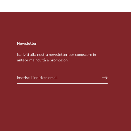
Newsletter
Iscriviti alla nostra newsletter per conoscere in
anteprima novità e promozioni.
Iscriviti alla Newsletter
Inserisci la tua mail e resta aggiornato su novità e promozioni in