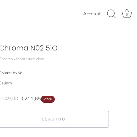
Account
0
Chroma N02 51O
Chroma
Montature vista
•
Colore:
bxpk
Calibro
€249,00
€211,65
-15%
ESAURITO