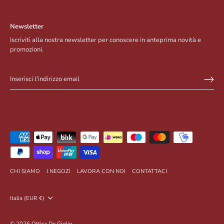
Newsletter
Iscriviti alla nostra newsletter per conoscere in anteprima novità e
promozioni.
CHI SIAMO
I NEGOZI
LAVORA CON NOI
CONTATTACI
Valuta
Italia (EUR €)
© 2026
Ottica De Giglio
.