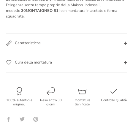
l’eleganza senza tempo proprie della Maison. I
ndossa il
modello
30MONTAIGNEO S1I
con montatura in acetato e forma
squadrata.
Caratteristiche
Cura della montatura
100% autentici e
Reso entro 30
Montature
Controllo Qualità
originali
giorni
Sanificate
Condividi
Condividi
Condividi
su
su
su
Facebook
Twitter
Pinterest