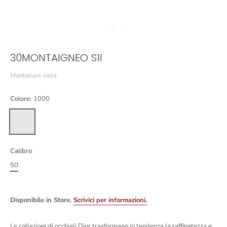
30MONTAIGNEO S1I
Montature vista
Colore:
1000
Calibro
50
Disponibile in Store.
Scrivici per informazioni.
Le collezioni di occhiali Dior trasformano in tendenza la raffinatezza e